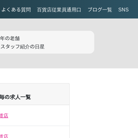
よくある質問
百貨店従業員通用口
ブログ一覧
SNS
9年の老舗
売スタッフ紹介の日星
毎の求人一覧
貨店
貨店