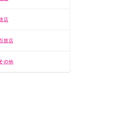
貨店
百貨店
その他