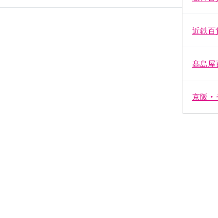
近鉄百
髙島屋
京阪・