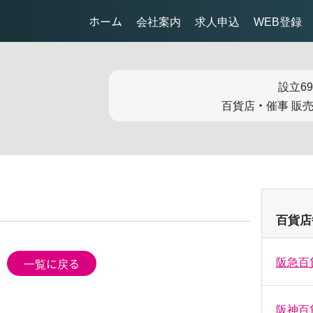
ホーム
会社案内
求人申込
WEB登録
設立6
百貨店・催事 販
百貨店
阪急百
一覧に戻る
阪神百