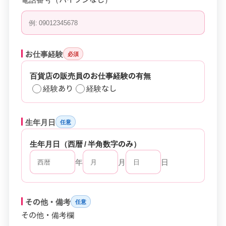
お仕事経験
必須
百貨店の販売員のお仕事経験の有無
経験あり
経験なし
生年月日
任意
生年月日（西暦 / 半角数字のみ）
年
月
日
その他・備考
任意
その他・備考欄